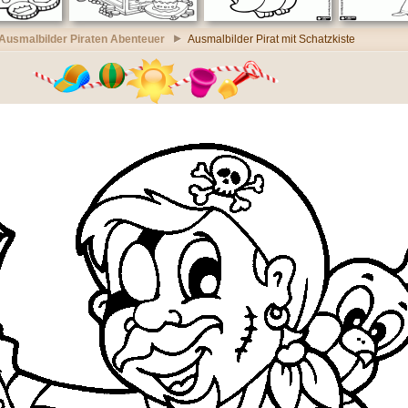
Ausmalbilder Piraten Abenteuer
Ausmalbilder Pirat mit Schatzkiste