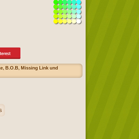
e, B.O.B, Missing Link und
s