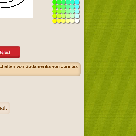
haften von Südamerika von Juni bis
aft