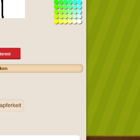
cken
apferkeit