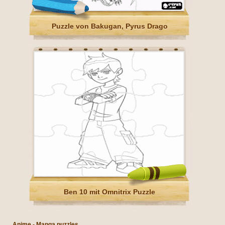
Puzzle von Bakugan, Pyrus Drago
Ben 10 mit Omnitrix Puzzle
Anime - Manga puzzles