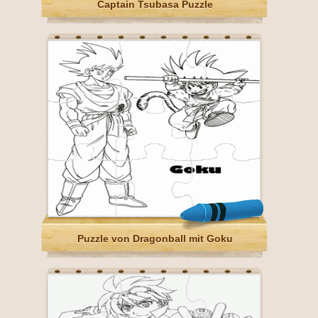
Captain Tsubasa Puzzle
Puzzle von Dragonball mit Goku