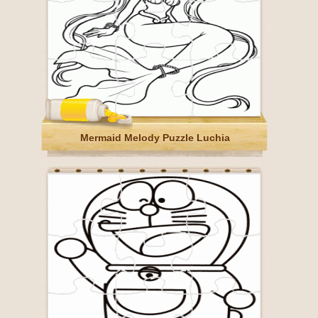
Mermaid Melody Puzzle Luchia