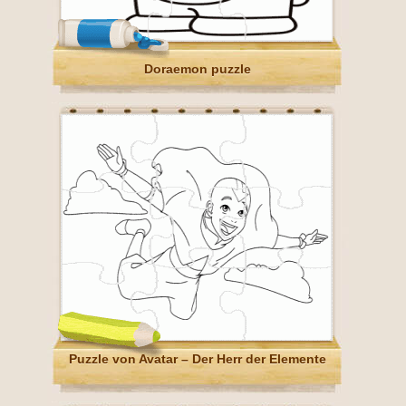
Doraemon puzzle
Puzzle von Avatar – Der Herr der Elemente