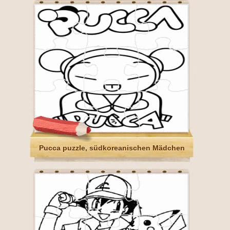
Pucca puzzle, südkoreanischen Mädchen